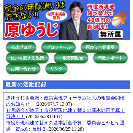
公式ブログ
プロフィール
原ゆうじ発電所
松戸を変える政策
一般質問動画
市政レポート
お問い合わせ
リンク
最新の活動記録