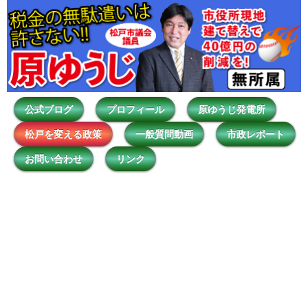
公式ブログ
プロフィール
原ゆうじ発電所
松戸を変える政策
一般質問動画
市政レポート
お問い合わせ
リンク
松戸を変える政策