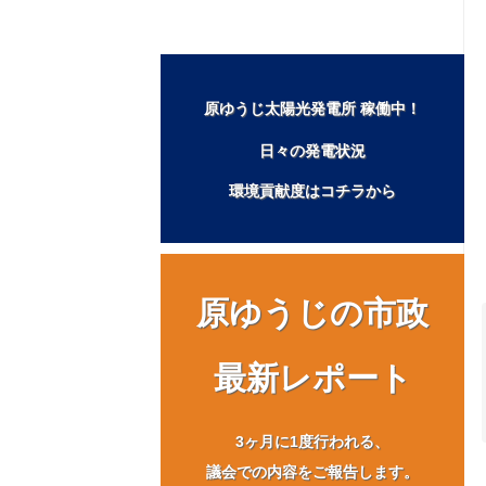
一般質問は欠かさず行なっています！
原ゆうじ太陽光発電所 稼働中！
日々の発電状況
環境貢献度はコチラから
原ゆうじの市政
最新レポート
3ヶ月に1度行われる、
議会での内容をご報告します。