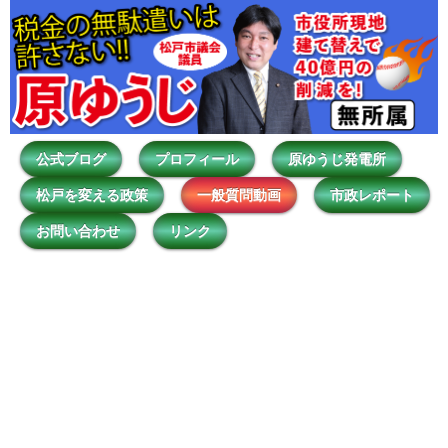
公式ブログ
プロフィール
原ゆうじ発電所
松戸を変える政策
一般質問動画
市政レポート
お問い合わせ
リンク
平成30年9月定例会