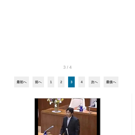
公開日:2016年02月05日（金）15:00
続きを読む
3 / 4
最初へ
前へ
1
2
3
4
次へ
最後へ