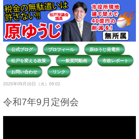
公式ブログ
プロフィール
原ゆうじ発電所
松戸を変える政策
一般質問動画
市政レポート
お問い合わせ
リンク
2025年09月16日（火）09:02
令和7年9月定例会