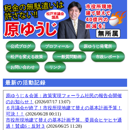
公式ブログ
プロフィール
原ゆうじ発電所
松戸を変える政策
一般質問動画
市政レポート
お問い合わせ
リンク
最新の活動記録