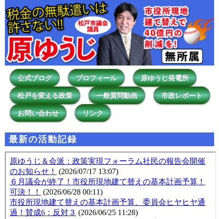
公式ブログ
プロフィール
原ゆうじ発電所
松戸を変える政策
一般質問動画
市政レポート
お問い合わせ
リンク
最新の活動記録