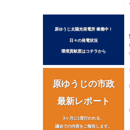
一般質問は欠かさず行なっています！
原ゆうじ太陽光発電所 稼働中！
日々の発電状況
環境貢献度はコチラから
原ゆうじの市政
最新レポート
3ヶ月に1度行われる、
議会での内容をご報告します。