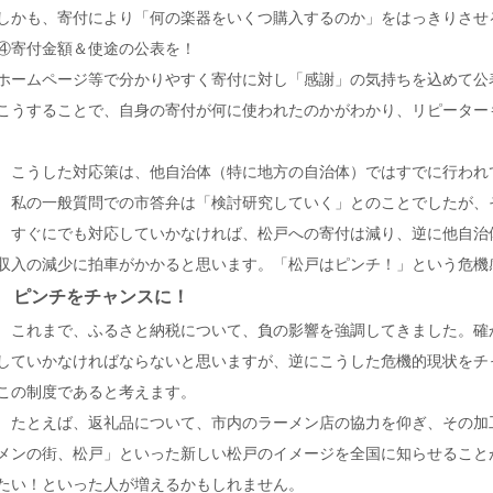
しかも、寄付により「何の楽器をいくつ購入するのか」をはっきりさせ
④寄付金額＆使途の公表を！
ホームページ等で分かりやすく寄付に対し「感謝」の気持ちを込めて公
こうすることで、自身の寄付が何に使われたのかがわかり、リピーター
こうした対応策は、他自治体（特に地方の自治体）ではすでに行われ
私の一般質問での市答弁は「検討研究していく」とのことでしたが、
すぐにでも対応していかなければ、松戸への寄付は減り、逆に他自治
収入の減少に拍車がかかると思います。「松戸はピンチ！」という危機
ピンチをチャンスに！
これまで、ふるさと納税について、負の影響を強調してきました。確
していかなければならないと思いますが、逆にこうした危機的現状をチ
この制度であると考えます。
たとえば、返礼品について、市内のラーメン店の協力を仰ぎ、その加
メンの街、松戸」といった新しい松戸のイメージを全国に知らせること
たい！といった人が増えるかもしれません。